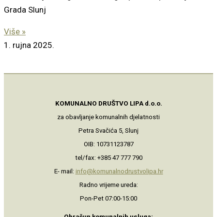
Grada Slunj
Više »
1. rujna 2025.
KOMUNALNO DRUŠTVO LIPA d.o.o.
za obavljanje komunalnih djelatnosti
Petra Svačića 5, Slunj
OIB: 10731123787
tel/fax: +385 47 777 790
E- mail:
info@komunalnodrustvolipa.hr
Radno vrijeme ureda:
Pon-Pet 07:00-15:00
Obračun komunalnih usluga: