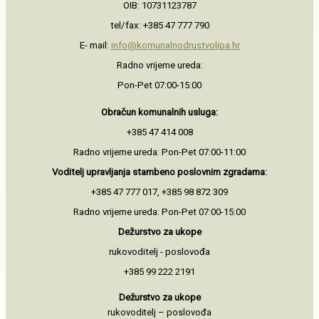
OIB: 10731123787
tel/fax: +385 47 777 790
E- mail:
info@komunalnodrustvolipa.hr
Radno vrijeme ureda:
Pon-Pet 07:00-15:00
Obračun komunalnih usluga:
+385 47 414 008
Radno vrijeme ureda: Pon-Pet 07:00-11:00
Voditelj upravljanja stambeno
poslovnim zgradama:
+385 47 777 017, +385 98 872 309
Radno vrijeme ureda: Pon-Pet 07:00-15:00
Dežurstvo za ukope
rukovoditelj - poslovođa
+385 99 222 2191
Dežurstvo za ukope
rukovoditelj – poslovođa