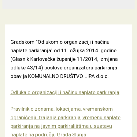
Gradskom “Odlukom o organizaciji i načinu
naplate parkiranja” od 11. ožujka 2014. godine
(Glasnik Karlovačke županije 11/2014, izmjena
odluke 43/14) poslove organizatora parkiranja
obavlja KOMUNALNO DRUŠTVO LIPA d.o.o.
Odluka o organizaciji i načinu naplate parkiranja
Pravilnik o zonama, lokacijama, vremenskom
ograničenju trajanja parkiranja, vremenu naplate
parkiranja na javnim parkiralištima u sustavu
naplate na području Grada Slunja