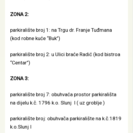
ZONA 2:
parkiralište broj 1: na Trgu dr. Franje Tuđmana
(kod robne kuće “Buk”)
parkiralište broj 2: u Ulici braće Radić (kod bistroa
“Centar”)
ZONA 3:
parkiralište broj 7: obuhvaća prostor parkirališta
na dijelu k.č. 1796 k.o. Slunj I ( uz groblje )
parkiralište broj: obuhvača parkiralište na k.č.1819
k.o.Slunj I