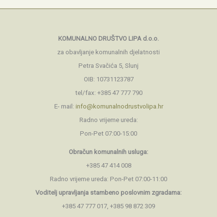
KOMUNALNO DRUŠTVO LIPA d.o.o.
za obavljanje komunalnih djelatnosti
Petra Svačića 5, Slunj
OIB: 10731123787
tel/fax: +385 47 777 790
E- mail:
info@komunalnodrustvolipa.hr
Radno vrijeme ureda:
Pon-Pet 07:00-15:00
Obračun komunalnih usluga:
+385 47 414 008
Radno vrijeme ureda: Pon-Pet 07:00-11:00
Voditelj upravljanja stambeno
poslovnim zgradama:
+385 47 777 017, +385 98 872 309