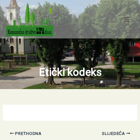
Skip
Mai
to
Men
content
Etički kodeks
PRETHODNA
SLIJEDEĆA