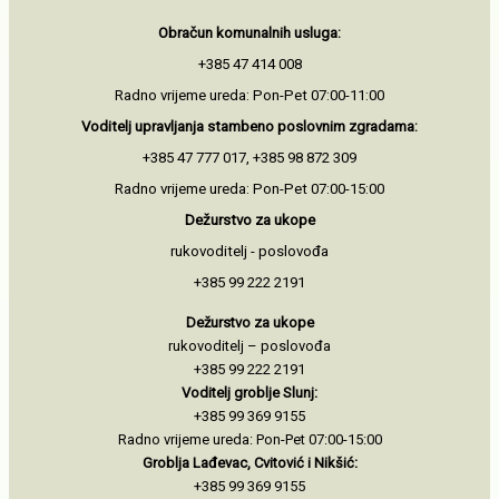
Obračun komunalnih usluga:
+385 47 414 008
Radno vrijeme ureda: Pon-Pet 07:00-11:00
Voditelj upravljanja stambeno
poslovnim zgradama:
+385 47 777 017, +385 98 872 309
Radno vrijeme ureda: Pon-Pet 07:00-15:00
Dežurstvo za ukope
rukovoditelj - poslovođa
+385 99 222 2191
Dežurstvo za ukope
rukovoditelj – poslovođa
+385 99 222 2191
Voditelj groblje Slunj:
+385 99 369 9155
Radno vrijeme ureda: Pon-Pet 07:00-15:00
Groblja Lađevac, Cvitović i Nikšić:
+385 99 369 9155