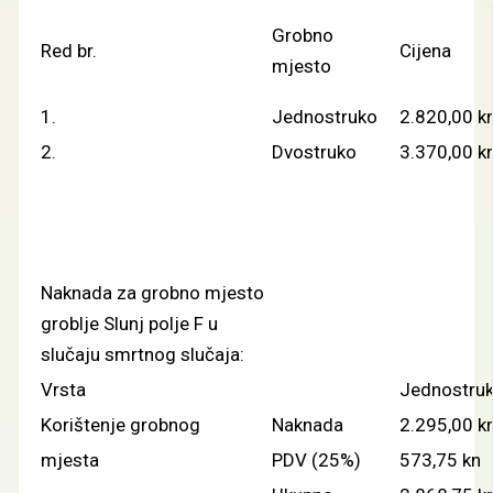
Grobno
Red br.
Cijena
mjesto
1.
Jednostruko
2.820,00 k
2.
Dvostruko
3.370,00 k
Naknada za grobno mjesto
groblje Slunj polje F u
slučaju smrtnog slučaja:
Vrsta
Jednostru
Korištenje grobnog
Naknada
2.295,00 k
mjesta
PDV (25%)
573,75 kn