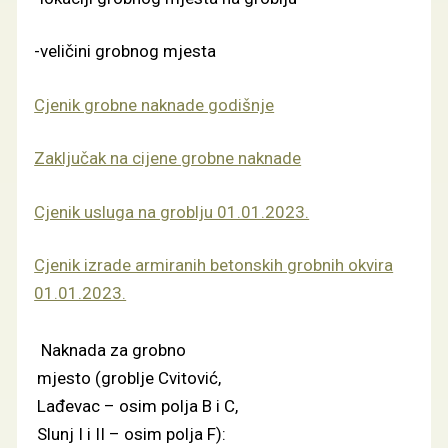
-veličini grobnog mjesta
Cjenik grobne naknade godišnje
Zaključak na cijene grobne naknade
Cjenik usluga na groblju 01.01.2023.
Cjenik izrade armiranih betonskih grobnih okvira
01.01.2023.
Naknada za grobno
mjesto (groblje Cvitović,
Lađevac – osim polja B i C,
Slunj I i II – osim polja F):