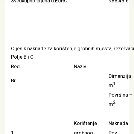
Sveukupno cijena u EURO
966,46 €
Cijenik naknade za korištenje grobnih mjesta, rezervaci
Polje B i C
Red.
Naziv
Dimenzija 
Br.
1
m
Površina –
2
m
Korištenje
Naknada
1
grobnog
Pdv