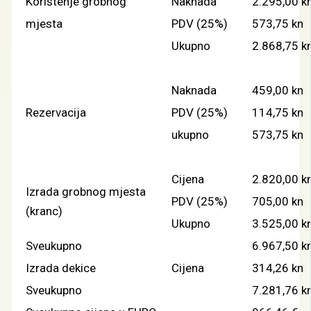
Korištenje grobnog
Naknada
2.295,00 k
mjesta
PDV (25%)
573,75 kn
Ukupno
2.868,75 k
Naknada
459,00 kn
Rezervacija
PDV (25%)
114,75 kn
ukupno
573,75 kn
Cijena
2.820,00 k
Izrada grobnog mjesta
PDV (25%)
705,00 kn
(kranc)
Ukupno
3.525,00 k
Sveukupno
6.967,50 k
Izrada dekice
Cijena
314,26 kn
Sveukupno
7.281,76 k