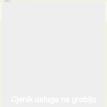
Traži...
Skip
Main
Menu
to
content
Cjenik usluga na groblju