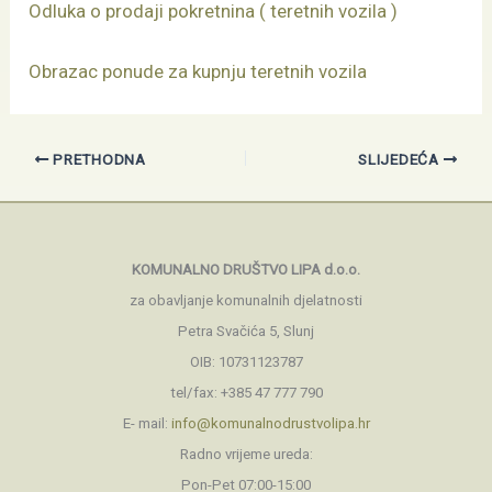
Odluka o prodaji pokretnina ( teretnih vozila )
Obrazac ponude za kupnju teretnih vozila
PRETHODNA
SLIJEDEĆA
KOMUNALNO DRUŠTVO LIPA d.o.o.
za obavljanje komunalnih djelatnosti
Petra Svačića 5, Slunj
OIB: 10731123787
tel/fax: +385 47 777 790
E- mail:
info@komunalnodrustvolipa.hr
Radno vrijeme ureda:
Pon-Pet 07:00-15:00