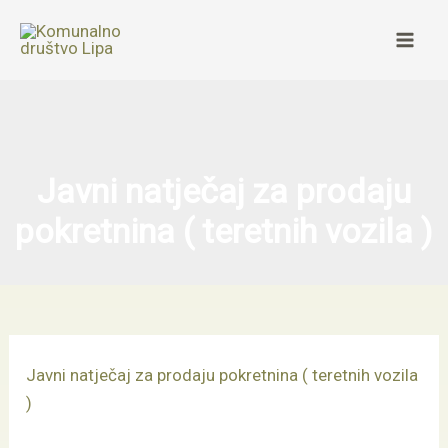
Skip
Mai
to
Men
content
Javni natječaj za prodaju
pokretnina ( teretnih vozila )
Javni natječaj za prodaju pokretnina ( teretnih vozila
)