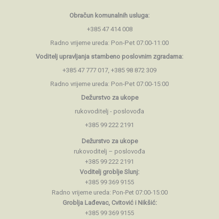
Obračun komunalnih usluga:
+385 47 414 008
Radno vrijeme ureda: Pon-Pet 07:00-11:00
Voditelj upravljanja stambeno
poslovnim zgradama:
+385 47 777 017, +385 98 872 309
Radno vrijeme ureda: Pon-Pet 07:00-15:00
Dežurstvo za ukope
rukovoditelj - poslovođa
+385 99 222 2191
Dežurstvo za ukope
rukovoditelj – poslovođa
+385 99 222 2191
Voditelj groblje Slunj:
+385 99 369 9155
Radno vrijeme ureda: Pon-Pet 07:00-15:00
Groblja Lađevac, Cvitović i Nikšić:
+385 99 369 9155