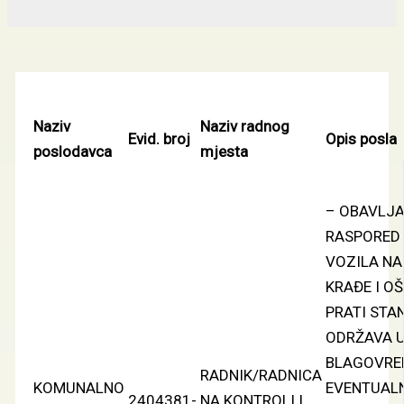
Naziv
Naziv radnog
Evid. broj
Opis posla
poslodavca
mjesta
– OBAVLJA
RASPORED
VOZILA NA
KRAĐE I O
PRATI STAN
ODRŽAVA U
BLAGOVRE
RADNIK/RADNICA
KOMUNALNO
EVENTUALN
2404381-
NA KONTROLI I