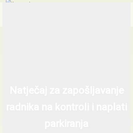
Traži...
Skip
Main
Menu
to
content
Natječaj za zapošljavanje
radnika na kontroli i naplati
parkiranja