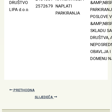
DRUŠTVO
&AMP;NBSP
2572679
NAPLATI
LIPA d.o.o.
PARKIRANJ
PARKIRANJA
POSLOVE V
&AMP;NBSP
SKLADU S
DRUŠTVA, 
NEPOSRED
OBAVLJA I
DOMENU N
PRETHODNA
SLIJEDEĆA