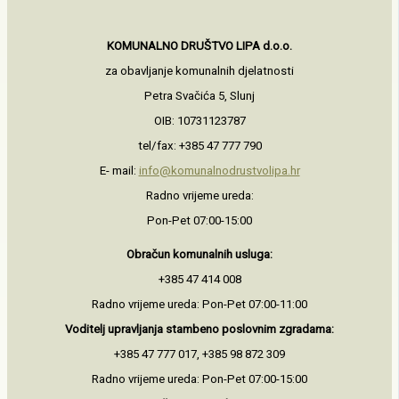
KOMUNALNO DRUŠTVO LIPA d.o.o.
za obavljanje komunalnih djelatnosti
Petra Svačića 5, Slunj
OIB: 10731123787
tel/fax: +385 47 777 790
E- mail:
info@komunalnodrustvolipa.hr
Radno vrijeme ureda:
Pon-Pet 07:00-15:00
Obračun komunalnih usluga:
+385 47 414 008
Radno vrijeme ureda: Pon-Pet 07:00-11:00
Voditelj upravljanja stambeno
poslovnim zgradama:
+385 47 777 017, +385 98 872 309
Radno vrijeme ureda: Pon-Pet 07:00-15:00