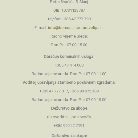
Petra Svačića 5, Slunj
OIB: 10731123787
tel/fax: +385 47 777 790
E- mail:
info@komunalnodrustvolipa.hr
Radno vrijeme ureda:
Pon-Pet 07:00-15:00
Obračun komunalnih usluga:
+385 47 414 008
Radno vrijeme ureda: Pon-Pet 07:00-11:00
Voditelj upravljanja stambeno
poslovnim zgradama:
+385 47 777 017, +385 98 872 309
Radno vrijeme ureda: Pon-Pet 07:00-15:00
Dežurstvo za ukope
rukovoditelj - poslovođa
+385 99 222 2191
Dežurstvo za ukope