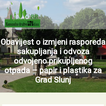
Skip
Mai
to
Men
content
Obavijest o izmjeni rasporeda
sakupljanja i odvoza
odvojeno prikupljenog
otpada – papir i plastika za
Grad Slunj