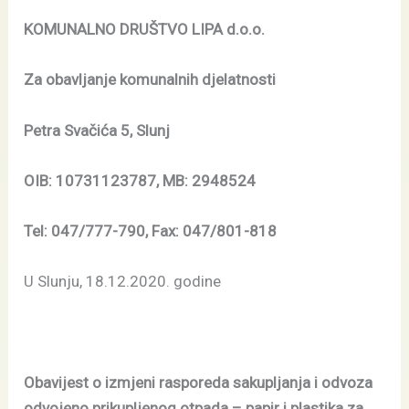
KOMUNALNO DRUŠTVO LIPA d.o.o.
Za obavljanje komunalnih djelatnosti
Petra Svačića 5, Slunj
OIB: 10731123787, MB: 2948524
Tel: 047/777-790, Fax: 047/801-818
U Slunju, 18.12.2020. godine
Obavijest o izmjeni rasporeda sakupljanja i odvoza
odvojeno prikupljenog otpada – papir i plastika za