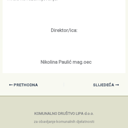
Direktor/ica:
Nikolina Paulić mag.oec
PRETHODNA
SLIJEDEĆA
KOMUNALNO DRUŠTVO LIPA d.o.o.
za obavljanje komunalnih djelatnosti