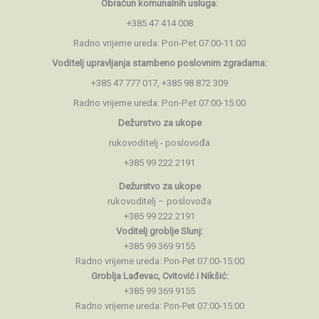
Obračun komunalnih usluga:
+385 47 414 008
Radno vrijeme ureda: Pon-Pet 07:00-11:00
Voditelj upravljanja stambeno
poslovnim zgradama:
+385 47 777 017, +385 98 872 309
Radno vrijeme ureda: Pon-Pet 07:00-15:00
Dežurstvo za ukope
rukovoditelj - poslovođa
+385 99 222 2191
Dežurstvo za ukope
rukovoditelj – poslovođa
+385 99 222 2191
Voditelj groblje Slunj:
+385 99 369 9155
Radno vrijeme ureda: Pon-Pet 07:00-15:00
Groblja Lađevac, Cvitović i Nikšić:
+385 99 369 9155
Radno vrijeme ureda: Pon-Pet 07:00-15:00