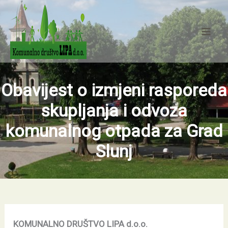
Skip
Mai
to
Men
content
Obavijest o izmjeni rasporeda
skupljanja i odvoza
komunalnog otpada za Grad
Slunj
KOMUNALNO DRUŠTVO LIPA d.o.o.