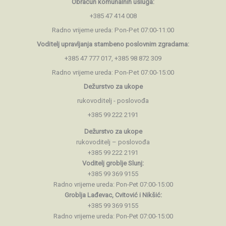
Obračun komunalnih usluga:
+385 47 414 008
Radno vrijeme ureda: Pon-Pet 07:00-11:00
Voditelj upravljanja stambeno
poslovnim zgradama:
+385 47 777 017, +385 98 872 309
Radno vrijeme ureda: Pon-Pet 07:00-15:00
Dežurstvo za ukope
rukovoditelj - poslovođa
+385 99 222 2191
Dežurstvo za ukope
rukovoditelj – poslovođa
+385 99 222 2191
Voditelj groblje Slunj:
+385 99 369 9155
Radno vrijeme ureda: Pon-Pet 07:00-15:00
Groblja Lađevac, Cvitović i Nikšić:
+385 99 369 9155
Radno vrijeme ureda: Pon-Pet 07:00-15:00