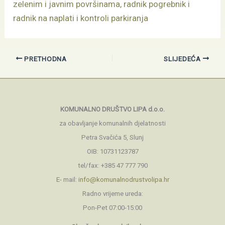
zelenim i javnim površinama, radnik pogrebnik i
radnik na naplati i kontroli parkiranja
PRETHODNA
SLIJEDEĆA
KOMUNALNO DRUŠTVO LIPA d.o.o.
za obavljanje komunalnih djelatnosti
Petra Svačića 5, Slunj
OIB: 10731123787
tel/fax: +385 47 777 790
E- mail:
info@komunalnodrustvolipa.hr
Radno vrijeme ureda:
Pon-Pet 07:00-15:00