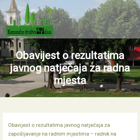
Skip
Mai
to
Men
content
Obavijest o rezultatima
javnog natječaja za radna
mjesta
Obavijest o rezultatima javnog natječaja za
zapošljavanje na radnim mjestima – radnik na