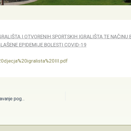
GRALIŠTA I OTVORENIH SPORTSKIH IGRALIŠTA TE NAČIN
AŠENE EPIDEMIJE BOLESTI COVID-19
0djecja%20igralista%20III.pdf
Odluka o izmjenama i dopunama Odluke o načinu održavanje pogreba i posljednjih ispraćaja