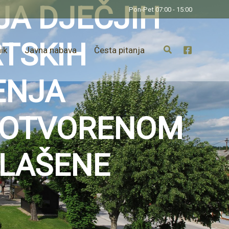
JA DJEČJIH
Pon-Pet 07:00 - 15:00
RTSKIH
ik
Javna nabava
Česta pitanja
ENJA
 OTVORENOM
GLAŠENE