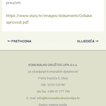
preuzeti:
https://www.slunj.hr/images/dokumenti/Odluka-
sprovodi.pdf
PRETHODNA
SLIJEDEĆA
KOMUNALNO DRUŠTVO LIPA d.o.o.
za obavljanje komunalnih djelatnosti
Petra Svačića 5, Slunj
OIB: 10731123787
tel/fax: +385 47 777 790
E- mail:
info@komunalnodrustvolipa.hr
Radno vrijeme ureda: