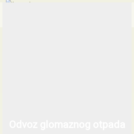
Traži...
Skip
Main
Menu
to
content
Odvoz glomaznog otpada