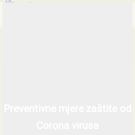
Traži...
Skip
Main
Menu
to
content
Preventivne mjere zaštite od
Corona virusa