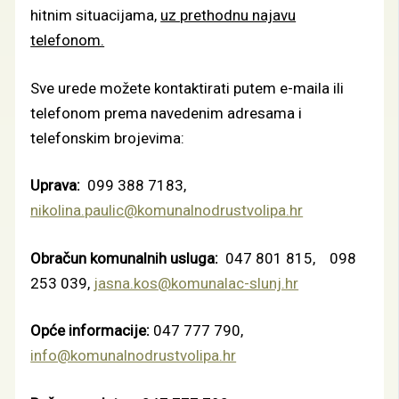
hitnim situacijama,
uz prethodnu najavu
telefonom.
Sve urede možete kontaktirati putem e-maila ili
telefonom prema navedenim adresama i
telefonskim brojevima:
Uprava:
099 388 7183
,
nikolina.paulic@komunalnodrustvolipa.hr
Obračun komunalnih usluga:
047 801 815, 098
253 039
,
jasna.kos@komunalac-slunj.hr
Opće informacije:
047 777 790
,
info@komunalnodrustvolipa.hr