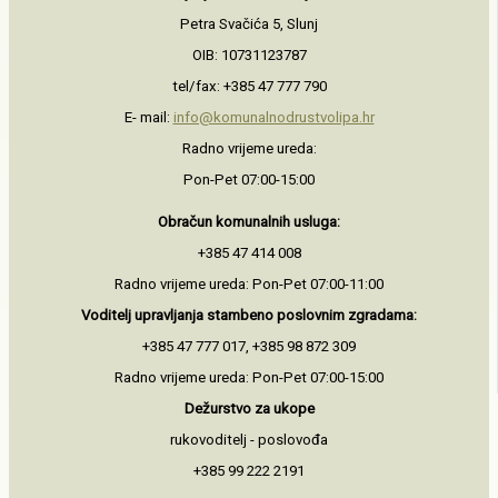
Petra Svačića 5, Slunj
OIB: 10731123787
tel/fax: +385 47 777 790
E- mail:
info@komunalnodrustvolipa.hr
Radno vrijeme ureda:
Pon-Pet 07:00-15:00
Obračun komunalnih usluga:
+385 47 414 008
Radno vrijeme ureda: Pon-Pet 07:00-11:00
Voditelj upravljanja stambeno
poslovnim zgradama:
+385 47 777 017, +385 98 872 309
Radno vrijeme ureda: Pon-Pet 07:00-15:00
Dežurstvo za ukope
rukovoditelj - poslovođa
+385 99 222 2191